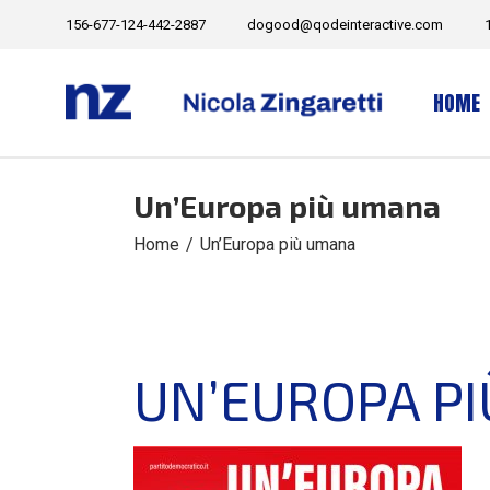
Skip
156-677-124-442-2887
dogood@qodeinteractive.com
to
the
content
HOME
Un’Europa più umana
Home
Un’Europa più umana
UN’EUROPA P