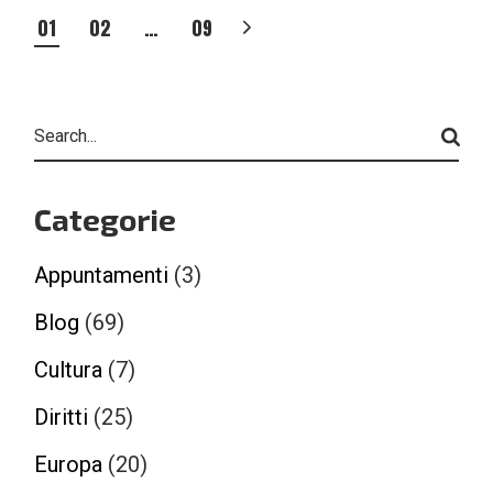
PAGINAZIONE
01
02
…
09
DEGLI
ARTICOLI
Search
Categorie
Appuntamenti
(3)
Blog
(69)
Cultura
(7)
Diritti
(25)
Europa
(20)