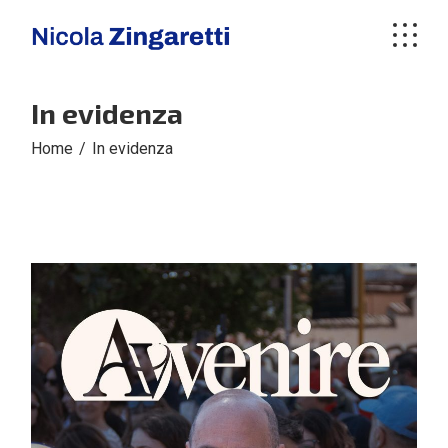
Skip
to
the
content
In evidenza
Home
In evidenza